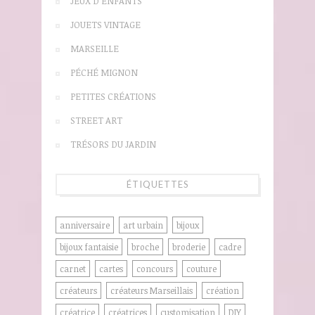
JEUX D'ENFANTS
JOUETS VINTAGE
MARSEILLE
PÉCHÉ MIGNON
PETITES CRÉATIONS
STREET ART
TRÉSORS DU JARDIN
ÉTIQUETTES
anniversaire
art urbain
bijoux
bijoux fantaisie
broche
broderie
cadre
carnet
cartes
concours
couture
créateurs
créateurs Marseillais
création
créatrice
créatrices
customisation
DIY