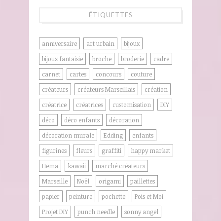
ÉTIQUETTES
anniversaire
art urbain
bijoux
bijoux fantaisie
broche
broderie
cadre
carnet
cartes
concours
couture
créateurs
créateurs Marseillais
création
créatrice
créatrices
customisation
DIY
déco
déco enfants
décoration
décoration murale
Edding
enfants
figurines
fleurs
graffiti
happy market
Hema
kawaii
marché créateurs
Marseille
Noël
origami
paillettes
papier
peinture
pochette
Pois et Moi
Projet DIY
punch needle
sonny angel