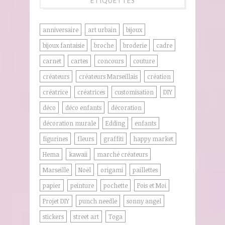
ÉTIQUETTES
anniversaire
art urbain
bijoux
bijoux fantaisie
broche
broderie
cadre
carnet
cartes
concours
couture
créateurs
créateurs Marseillais
création
créatrice
créatrices
customisation
DIY
déco
déco enfants
décoration
décoration murale
Edding
enfants
figurines
fleurs
graffiti
happy market
Hema
kawaii
marché créateurs
Marseille
Noël
origami
paillettes
papier
peinture
pochette
Pois et Moi
Projet DIY
punch needle
sonny angel
stickers
street art
Toga