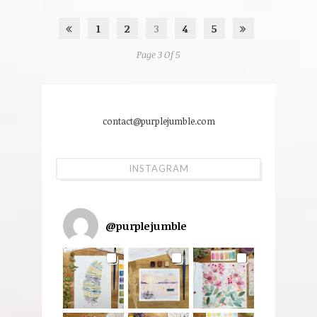
1
2
3
4
5
Page 3 Of 5
contact@purplejumble.com
INSTAGRAM
@
purplejumble