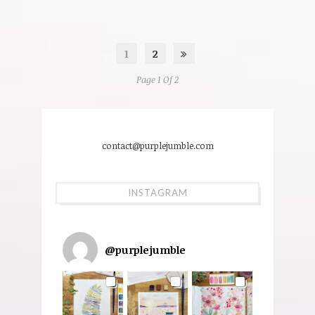
1
2
Page 1 Of 2
contact@purplejumble.com
INSTAGRAM
@
purplejumble