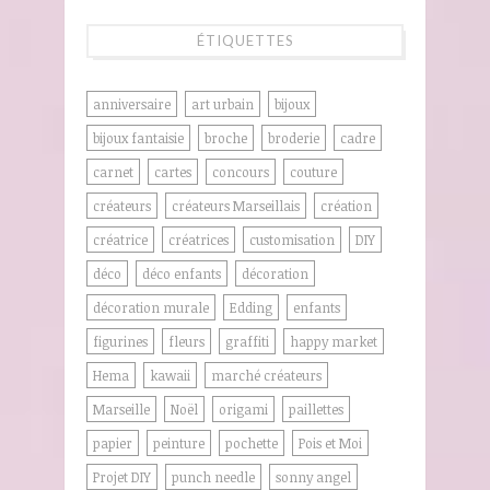
ÉTIQUETTES
anniversaire
art urbain
bijoux
bijoux fantaisie
broche
broderie
cadre
carnet
cartes
concours
couture
créateurs
créateurs Marseillais
création
créatrice
créatrices
customisation
DIY
déco
déco enfants
décoration
décoration murale
Edding
enfants
figurines
fleurs
graffiti
happy market
Hema
kawaii
marché créateurs
Marseille
Noël
origami
paillettes
papier
peinture
pochette
Pois et Moi
Projet DIY
punch needle
sonny angel