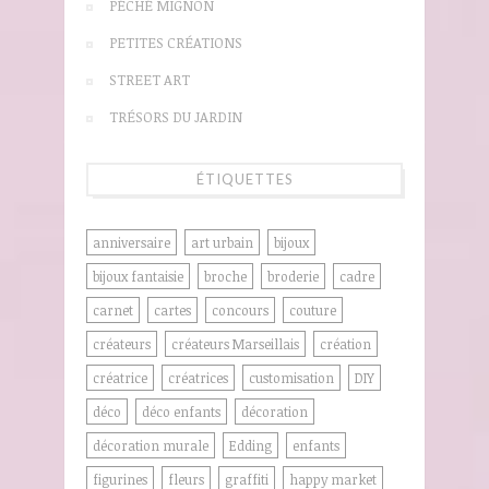
PÉCHÉ MIGNON
PETITES CRÉATIONS
STREET ART
TRÉSORS DU JARDIN
ÉTIQUETTES
anniversaire
art urbain
bijoux
bijoux fantaisie
broche
broderie
cadre
carnet
cartes
concours
couture
créateurs
créateurs Marseillais
création
créatrice
créatrices
customisation
DIY
déco
déco enfants
décoration
décoration murale
Edding
enfants
figurines
fleurs
graffiti
happy market