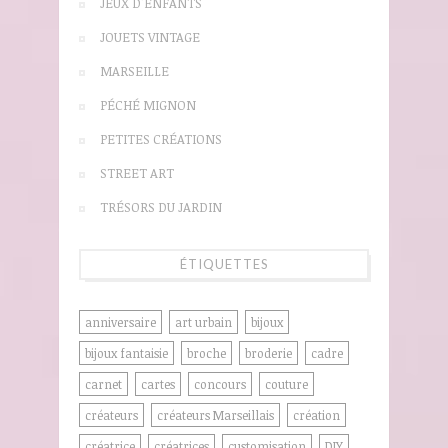
JEUX D'ENFANTS
JOUETS VINTAGE
MARSEILLE
PÉCHÉ MIGNON
PETITES CRÉATIONS
STREET ART
TRÉSORS DU JARDIN
ÉTIQUETTES
anniversaire
art urbain
bijoux
bijoux fantaisie
broche
broderie
cadre
carnet
cartes
concours
couture
créateurs
créateurs Marseillais
création
créatrice
créatrices
customisation
DIY