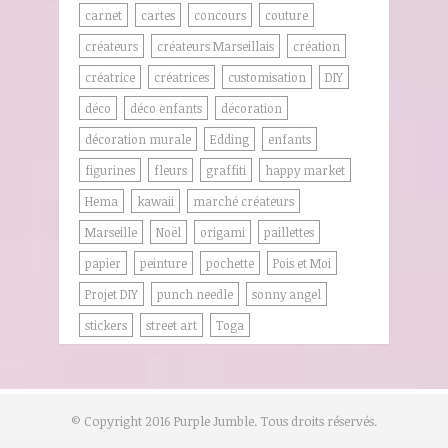
carnet
cartes
concours
couture
créateurs
créateurs Marseillais
création
créatrice
créatrices
customisation
DIY
déco
déco enfants
décoration
décoration murale
Edding
enfants
figurines
fleurs
graffiti
happy market
Hema
kawaii
marché créateurs
Marseille
Noël
origami
paillettes
papier
peinture
pochette
Pois et Moi
Projet DIY
punch needle
sonny angel
stickers
street art
Toga
© Copyright 2016 Purple Jumble. Tous droits réservés.