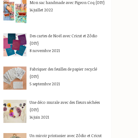
Mon sac handmade avec Pigeon Coq {DIY}
14 juillet 2022
Des cartes de Noël avec Cricut et Zôdio
{DIY}
8 novembre 2021
Fabriquer des feuilles de papier recyclé
{DIY}
5 septembre 2021
Une déco murale avec des fleurs séchées
{DIY}
14 juin 2021
Un miroir printanier avec Zôdio et Cricut