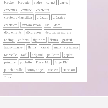
broche
broderie
cadre
carnet
cartes
concours
couture
créateurs
créateurs Marseillais
création
créatrice
créatrices
customisation
DIY
déco
déco enfants
décoration
décoration murale
Edding
enfants
figurines
fleurs
graffiti
happy market
Hema
kawaii
marché créateurs
Marseille
Noël
origami
paillettes
papier
peinture
pochette
Pois et Moi
Projet DIY
punch needle
sonny angel
stickers
street art
Toga