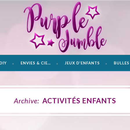
DIY
ENVIES & CIE…
JEUX D’ENFANTS
BULLES 
Archive:
ACTIVITÉS ENFANTS