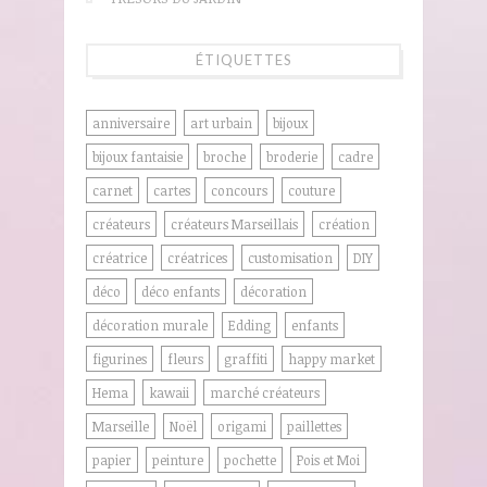
ÉTIQUETTES
anniversaire
art urbain
bijoux
bijoux fantaisie
broche
broderie
cadre
carnet
cartes
concours
couture
créateurs
créateurs Marseillais
création
créatrice
créatrices
customisation
DIY
déco
déco enfants
décoration
décoration murale
Edding
enfants
figurines
fleurs
graffiti
happy market
Hema
kawaii
marché créateurs
Marseille
Noël
origami
paillettes
papier
peinture
pochette
Pois et Moi