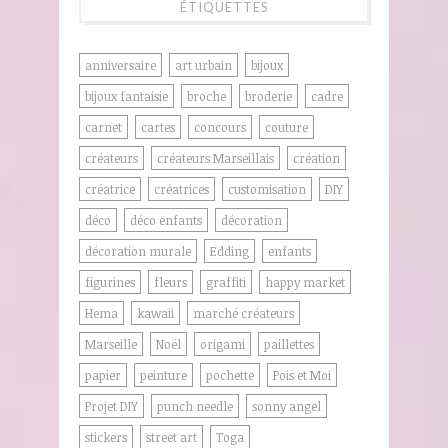
ÉTIQUETTES
anniversaire
art urbain
bijoux
bijoux fantaisie
broche
broderie
cadre
carnet
cartes
concours
couture
créateurs
créateurs Marseillais
création
créatrice
créatrices
customisation
DIY
déco
déco enfants
décoration
décoration murale
Edding
enfants
figurines
fleurs
graffiti
happy market
Hema
kawaii
marché créateurs
Marseille
Noël
origami
paillettes
papier
peinture
pochette
Pois et Moi
Projet DIY
punch needle
sonny angel
stickers
street art
Toga