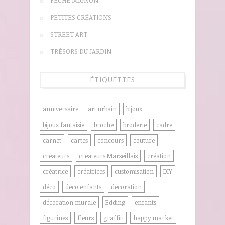
PETITES CRÉATIONS
STREET ART
TRÉSORS DU JARDIN
ÉTIQUETTES
anniversaire
art urbain
bijoux
bijoux fantaisie
broche
broderie
cadre
carnet
cartes
concours
couture
créateurs
créateurs Marseillais
création
créatrice
créatrices
customisation
DIY
déco
déco enfants
décoration
décoration murale
Edding
enfants
figurines
fleurs
graffiti
happy market