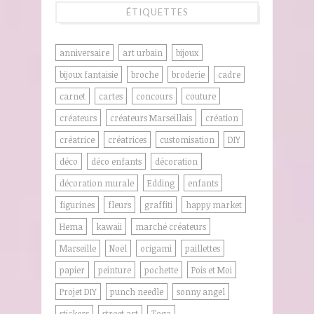
ÉTIQUETTES
anniversaire
art urbain
bijoux
bijoux fantaisie
broche
broderie
cadre
carnet
cartes
concours
couture
créateurs
créateurs Marseillais
création
créatrice
créatrices
customisation
DIY
déco
déco enfants
décoration
décoration murale
Edding
enfants
figurines
fleurs
graffiti
happy market
Hema
kawaii
marché créateurs
Marseille
Noël
origami
paillettes
papier
peinture
pochette
Pois et Moi
Projet DIY
punch needle
sonny angel
stickers
street art
Toga