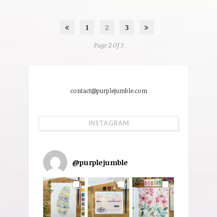
1
2
3
Page 2 Of 3
contact@purplejumble.com
INSTAGRAM
@
purplejumble