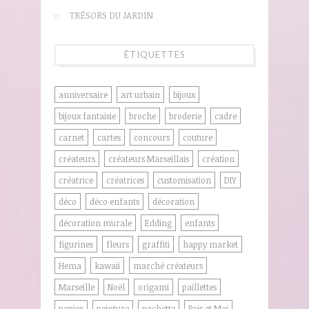
TRÉSORS DU JARDIN
ÉTIQUETTES
anniversaire
art urbain
bijoux
bijoux fantaisie
broche
broderie
cadre
carnet
cartes
concours
couture
créateurs
créateurs Marseillais
création
créatrice
créatrices
customisation
DIY
déco
déco enfants
décoration
décoration murale
Edding
enfants
figurines
fleurs
graffiti
happy market
Hema
kawaii
marché créateurs
Marseille
Noël
origami
paillettes
papier
peinture
pochette
Pois et Moi