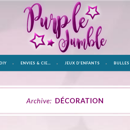
DIY
ENVIES & CIE…
JEUX D’ENFANTS
BULLES 
Archive:
DÉCORATION