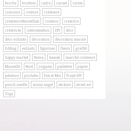
broche
broderie
cadre
carnet
cartes
concours
couture
créateurs
créateurs Marseillais
création
créatrice
créatrices
customisation
DIY
déco
déco enfants
décoration
décoration murale
Edding
enfants
figurines
fleurs
graffiti
happy market
Hema
kawaii
marché créateurs
Marseille
Noël
origami
paillettes
papier
peinture
pochette
Pois et Moi
Projet DIY
punch needle
sonny angel
stickers
street art
Toga