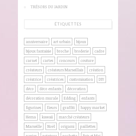
TRÉSORS DU JARDIN
ÉTIQUETTES
anniversaire
art urbain
bijoux
bijoux fantaisie
broche
broderie
cadre
carnet
cartes
concours
couture
créateurs
créateurs Marseillais
création
créatrice
créatrices
customisation
DIY
déco
déco enfants
décoration
décoration murale
Edding
enfants
figurines
fleurs
graffiti
happy market
Hema
kawaii
marché créateurs
Marseille
Noël
origami
paillettes
papier
peinture
pochette
Pois et Moi