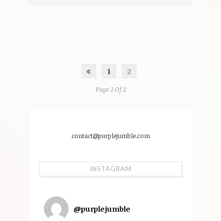
1
2
Page 2 Of 2
contact@purplejumble.com
INSTAGRAM
@
purplejumble