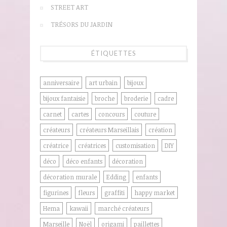
STREET ART
TRÉSORS DU JARDIN
ÉTIQUETTES
anniversaire
art urbain
bijoux
bijoux fantaisie
broche
broderie
cadre
carnet
cartes
concours
couture
créateurs
créateurs Marseillais
création
créatrice
créatrices
customisation
DIY
déco
déco enfants
décoration
décoration murale
Edding
enfants
figurines
fleurs
graffiti
happy market
Hema
kawaii
marché créateurs
Marseille
Noël
origami
paillettes