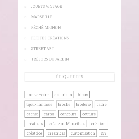
JOUETS VINTAGE
MARSEILLE
PÉCHÉ MIGNON
PETITES CRÉATIONS
STREET ART
TRÉSORS DU JARDIN
ÉTIQUETTES
anniversaire
art urbain
bijoux
bijoux fantaisie
broche
broderie
cadre
carnet
cartes
concours
couture
créateurs
créateurs Marseillais
création
créatrice
créatrices
customisation
DIY