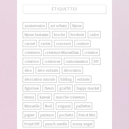
ÉTIQUETTES
anniversaire
art urbain
bijoux
bijoux fantaisie
broche
broderie
cadre
carnet
cartes
concours
couture
créateurs
créateurs Marseillais
création
créatrice
créatrices
customisation
DIY
déco
déco enfants
décoration
décoration murale
Edding
enfants
figurines
fleurs
graffiti
happy market
Hema
kawaii
marché créateurs
Marseille
Noël
origami
paillettes
papier
peinture
pochette
Pois et Moi
Projet DIY
punch needle
sonny angel