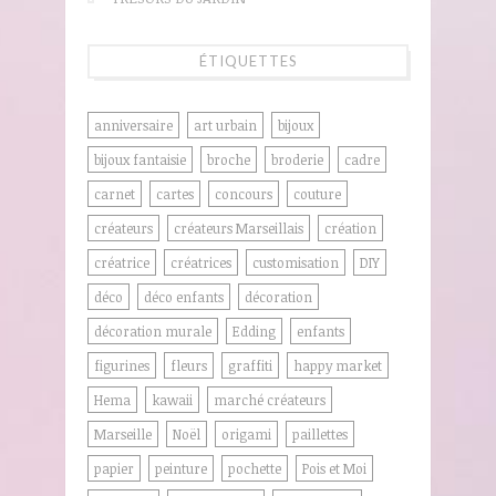
ÉTIQUETTES
anniversaire
art urbain
bijoux
bijoux fantaisie
broche
broderie
cadre
carnet
cartes
concours
couture
créateurs
créateurs Marseillais
création
créatrice
créatrices
customisation
DIY
déco
déco enfants
décoration
décoration murale
Edding
enfants
figurines
fleurs
graffiti
happy market
Hema
kawaii
marché créateurs
Marseille
Noël
origami
paillettes
papier
peinture
pochette
Pois et Moi