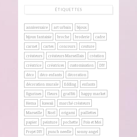
ÉTIQUETTES
anniversaire
art urbain
bijoux
bijoux fantaisie
broche
broderie
cadre
carnet
cartes
concours
couture
créateurs
créateurs Marseillais
création
créatrice
créatrices
customisation
DIY
déco
déco enfants
décoration
décoration murale
Edding
enfants
figurines
fleurs
graffiti
happy market
Hema
kawaii
marché créateurs
Marseille
Noël
origami
paillettes
papier
peinture
pochette
Pois et Moi
Projet DIY
punch needle
sonny angel