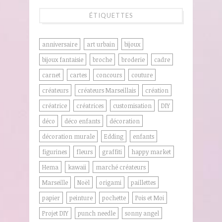
ÉTIQUETTES
anniversaire
art urbain
bijoux
bijoux fantaisie
broche
broderie
cadre
carnet
cartes
concours
couture
créateurs
créateurs Marseillais
création
créatrice
créatrices
customisation
DIY
déco
déco enfants
décoration
décoration murale
Edding
enfants
figurines
fleurs
graffiti
happy market
Hema
kawaii
marché créateurs
Marseille
Noël
origami
paillettes
papier
peinture
pochette
Pois et Moi
Projet DIY
punch needle
sonny angel