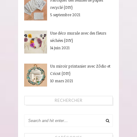
recyclé {DIY}
5 septembre 2021
Une déco murale avec des fleurs
séchées {DIY}
14 juin 2021
Un miroir printanier avec Zôdio et
Cricut {DIY}
10 mars 2021
RECHERCHER