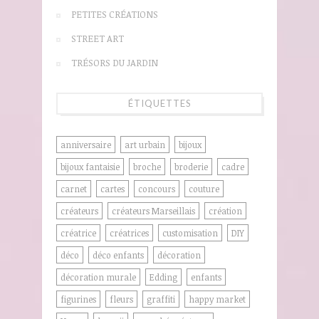
PETITES CRÉATIONS
STREET ART
TRÉSORS DU JARDIN
ÉTIQUETTES
anniversaire
art urbain
bijoux
bijoux fantaisie
broche
broderie
cadre
carnet
cartes
concours
couture
créateurs
créateurs Marseillais
création
créatrice
créatrices
customisation
DIY
déco
déco enfants
décoration
décoration murale
Edding
enfants
figurines
fleurs
graffiti
happy market