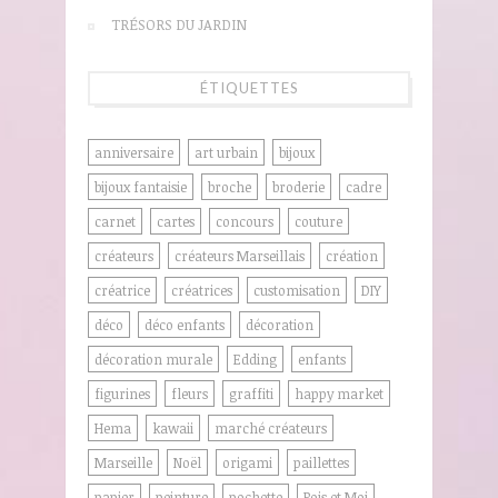
TRÉSORS DU JARDIN
ÉTIQUETTES
anniversaire
art urbain
bijoux
bijoux fantaisie
broche
broderie
cadre
carnet
cartes
concours
couture
créateurs
créateurs Marseillais
création
créatrice
créatrices
customisation
DIY
déco
déco enfants
décoration
décoration murale
Edding
enfants
figurines
fleurs
graffiti
happy market
Hema
kawaii
marché créateurs
Marseille
Noël
origami
paillettes
papier
peinture
pochette
Pois et Moi