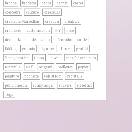
broche
broderie
cadre
carnet
cartes
concours
couture
créateurs
créateurs Marseillais
création
créatrice
créatrices
customisation
DIY
déco
déco enfants
décoration
décoration murale
Edding
enfants
figurines
fleurs
graffiti
happy market
Hema
kawaii
marché créateurs
Marseille
Noël
origami
paillettes
papier
peinture
pochette
Pois et Moi
Projet DIY
punch needle
sonny angel
stickers
street art
Toga