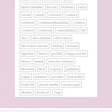
bijoux fantaisie
broche
broderie
cadre
carnet
cartes
concours
couture
créateurs
créateurs Marseillais
création
créatrice
créatrices
customisation
DIY
déco
déco enfants
décoration
décoration murale
Edding
enfants
figurines
fleurs
graffiti
happy market
Hema
kawaii
marché créateurs
Marseille
Noël
origami
paillettes
papier
peinture
pochette
Pois et Moi
Projet DIY
punch needle
sonny angel
stickers
street art
Toga