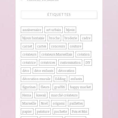
ÉTIQUETTES
anniversaire
art urbain
bijoux
bijoux fantaisie
broche
broderie
cadre
carnet
cartes
concours
couture
créateurs
créateurs Marseillais
création
créatrice
créatrices
customisation
DIY
déco
déco enfants
décoration
décoration murale
Edding
enfants
figurines
fleurs
graffiti
happy market
Hema
kawaii
marché créateurs
Marseille
Noël
origami
paillettes
papier
peinture
pochette
Pois et Moi