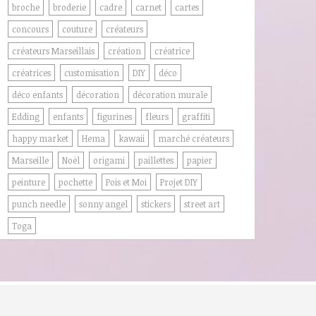
broche
broderie
cadre
carnet
cartes
concours
couture
créateurs
créateurs Marseillais
création
créatrice
créatrices
customisation
DIY
déco
déco enfants
décoration
décoration murale
Edding
enfants
figurines
fleurs
graffiti
happy market
Hema
kawaii
marché créateurs
Marseille
Noël
origami
paillettes
papier
peinture
pochette
Pois et Moi
Projet DIY
punch needle
sonny angel
stickers
street art
Toga