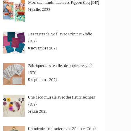
Mon sac handmade avec Pigeon Coq {DIY}
14 juillet 2022
Des cartes de Noël avec Cricut et Zôdio
{DIY}
8 novembre 2021
Fabriquer des feuilles de papier recyclé
{DIY}
5 septembre 2021
Une déco murale avec des fleurs séchées
{DIY}
14 juin 2021
Un miroir printanier avec Zôdio et Cricut