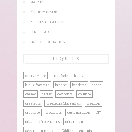
MARSEILLE
PÉCHÉ MIGNON
PETITES CRÉATIONS
STREET ART
TRÉSORS DU JARDIN
ÉTIQUETTES
anniversaire
art urbain
bijoux
bijoux fantaisie
broche
broderie
cadre
carnet
cartes
concours
couture
créateurs
créateurs Marseillais
création
créatrice
créatrices
customisation
DIY
déco
déco enfants
décoration
décoration murale
Edding
enfants