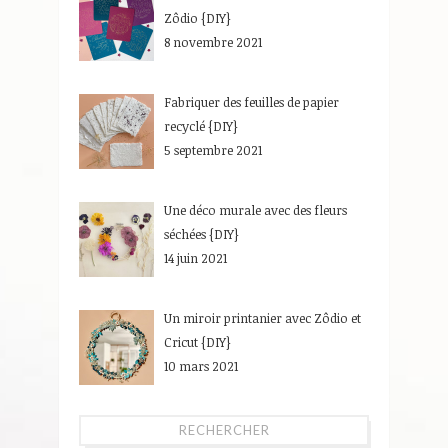
Zôdio {DIY}
8 novembre 2021
Fabriquer des feuilles de papier
recyclé {DIY}
5 septembre 2021
Une déco murale avec des fleurs
séchées {DIY}
14 juin 2021
Un miroir printanier avec Zôdio et
Cricut {DIY}
10 mars 2021
RECHERCHER