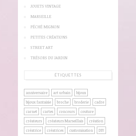
JOUETS VINTAGE
MARSEILLE
PÉCHÉ MIGNON
PETITES CRÉATIONS
STREET ART
TRÉSORS DU JARDIN
ÉTIQUETTES
anniversaire
art urbain
bijoux
bijoux fantaisie
broche
broderie
cadre
carnet
cartes
concours
couture
créateurs
créateurs Marseillais
création
créatrice
créatrices
customisation
DIY