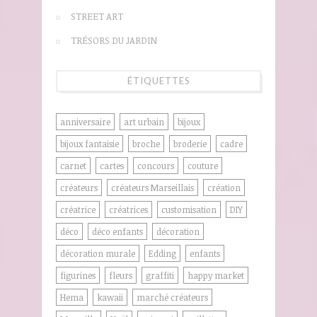
STREET ART
TRÉSORS DU JARDIN
ÉTIQUETTES
anniversaire
art urbain
bijoux
bijoux fantaisie
broche
broderie
cadre
carnet
cartes
concours
couture
créateurs
créateurs Marseillais
création
créatrice
créatrices
customisation
DIY
déco
déco enfants
décoration
décoration murale
Edding
enfants
figurines
fleurs
graffiti
happy market
Hema
kawaii
marché créateurs