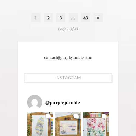
1
2
3
…
43
Page 1 Of 43
contact@purplejumble.com
INSTAGRAM
@
purplejumble