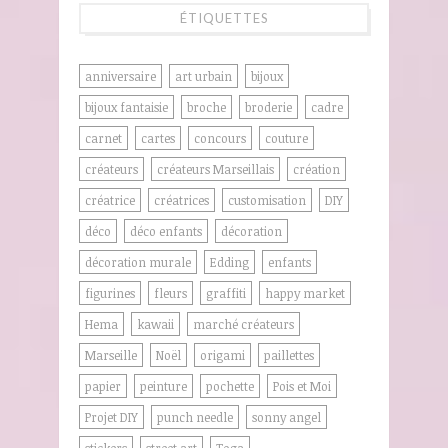
ÉTIQUETTES
anniversaire
art urbain
bijoux
bijoux fantaisie
broche
broderie
cadre
carnet
cartes
concours
couture
créateurs
créateurs Marseillais
création
créatrice
créatrices
customisation
DIY
déco
déco enfants
décoration
décoration murale
Edding
enfants
figurines
fleurs
graffiti
happy market
Hema
kawaii
marché créateurs
Marseille
Noël
origami
paillettes
papier
peinture
pochette
Pois et Moi
Projet DIY
punch needle
sonny angel