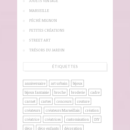
JOUETS VINTAGE
MARSEILLE
PÉCHÉ MIGNON
PETITES CRÉATIONS
STREET ART
TRÉSORS DU JARDIN
ÉTIQUETTES
anniversaire
art urbain
bijoux
bijoux fantaisie
broche
broderie
cadre
carnet
cartes
concours
couture
créateurs
créateurs Marseillais
création
créatrice
créatrices
customisation
DIY
déco
déco enfants
décoration