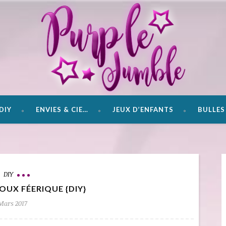
DIY
ENVIES & CIE…
JEUX D’ENFANTS
BULLES 
DIY
OUX FÉERIQUE {DIY}
Mars 2017