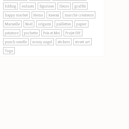
Edding
enfants
figurines
fleurs
graffiti
happy market
Hema
kawaii
marché créateurs
Marseille
Noël
origami
paillettes
papier
peinture
pochette
Pois et Moi
Projet DIY
punch needle
sonny angel
stickers
street art
Toga