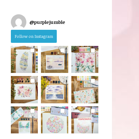
@
purplejumble
Follow on Instagram