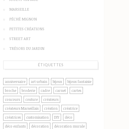
MARSEILLE
PÉCHÉ MIGNON
PETITES CRÉATIONS
STREET ART
TRÉSORS DU JARDIN
ÉTIQUETTES
anniversaire
art urbain
bijoux
bijoux fantaisie
broche
broderie
cadre
carnet
cartes
concours
couture
créateurs
créateurs Marseillais
création
créatrice
créatrices
customisation
DIY
déco
déco enfants
décoration
décoration murale