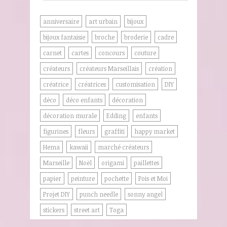
anniversaire
art urbain
bijoux
bijoux fantaisie
broche
broderie
cadre
carnet
cartes
concours
couture
créateurs
créateurs Marseillais
création
créatrice
créatrices
customisation
DIY
déco
déco enfants
décoration
décoration murale
Edding
enfants
figurines
fleurs
graffiti
happy market
Hema
kawaii
marché créateurs
Marseille
Noël
origami
paillettes
papier
peinture
pochette
Pois et Moi
Projet DIY
punch needle
sonny angel
stickers
street art
Toga