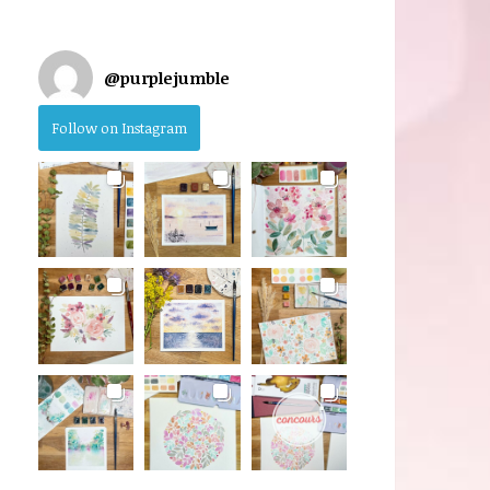
@
purplejumble
Follow on Instagram