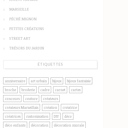
MARSEILLE
PÉCHÉ MIGNON
PETITES CRÉATIONS
STREET ART
TRÉSORS DU JARDIN
ÉTIQUETTES
anniversaire
art urbain
bijoux
bijoux fantaisie
broche
broderie
cadre
carnet
cartes
concours
couture
créateurs
créateurs Marseillais
création
créatrice
créatrices
customisation
DIY
déco
déco enfants
décoration
décoration murale