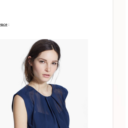
rence
: