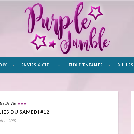
DIY
ENVIES & CIE…
JEUX D’ENFANTS
BULLES 
les De Vie
LIES DU SAMEDI #12
uillet 2015