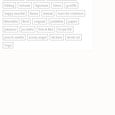
Edding
enfants
figurines
fleurs
graffiti
happy market
Hema
kawaii
marché créateurs
Marseille
Noël
origami
paillettes
papier
peinture
pochette
Pois et Moi
Projet DIY
punch needle
sonny angel
stickers
street art
Toga