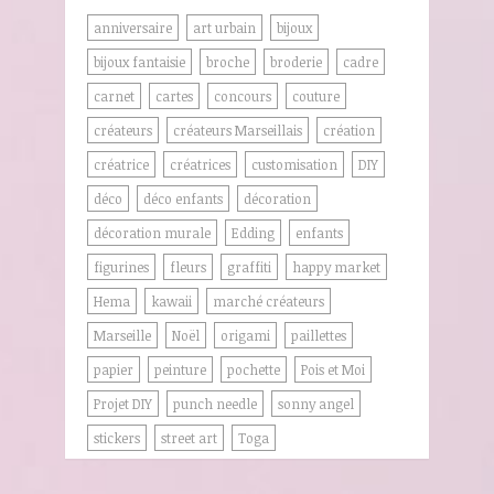
anniversaire
art urbain
bijoux
bijoux fantaisie
broche
broderie
cadre
carnet
cartes
concours
couture
créateurs
créateurs Marseillais
création
créatrice
créatrices
customisation
DIY
déco
déco enfants
décoration
décoration murale
Edding
enfants
figurines
fleurs
graffiti
happy market
Hema
kawaii
marché créateurs
Marseille
Noël
origami
paillettes
papier
peinture
pochette
Pois et Moi
Projet DIY
punch needle
sonny angel
stickers
street art
Toga