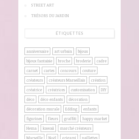
STREET ART
TRÉSORS DU JARDIN
ÉTIQUETTES
anniversaire
art urbain
bijoux
bijoux fantaisie
broche
broderie
cadre
carnet
cartes
concours
couture
créateurs
créateurs Marseillais
création
créatrice
créatrices
customisation
DIY
déco
déco enfants
décoration
décoration murale
Edding
enfants
figurines
fleurs
graffiti
happy market
Hema
kawaii
marché créateurs
Marseille
Noël
origami
paillettes