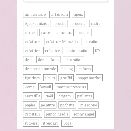
anniversaire
art urbain
bijoux
bijoux fantaisie
broche
broderie
cadre
carnet
cartes
concours
couture
créateurs
créateurs Marseillais
création
créatrice
créatrices
customisation
DIY
déco
déco enfants
décoration
décoration murale
Edding
enfants
figurines
fleurs
graffiti
happy market
Hema
kawaii
marché créateurs
Marseille
Noël
origami
paillettes
papier
peinture
pochette
Pois et Moi
Projet DIY
punch needle
sonny angel
stickers
street art
Toga