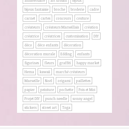
anniversaire
art urbain
bijoux
bijoux fantaisie
broche
broderie
cadre
carnet
cartes
concours
couture
créateurs
créateurs Marseillais
création
créatrice
créatrices
customisation
DIY
déco
déco enfants
décoration
décoration murale
Edding
enfants
figurines
fleurs
graffiti
happy market
Hema
kawaii
marché créateurs
Marseille
Noël
origami
paillettes
papier
peinture
pochette
Pois et Moi
Projet DIY
punch needle
sonny angel
stickers
street art
Toga