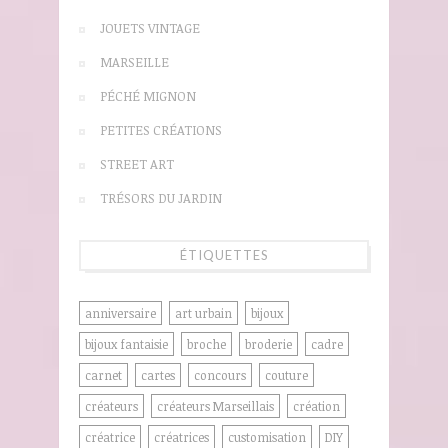
JOUETS VINTAGE
MARSEILLE
PÉCHÉ MIGNON
PETITES CRÉATIONS
STREET ART
TRÉSORS DU JARDIN
ÉTIQUETTES
anniversaire
art urbain
bijoux
bijoux fantaisie
broche
broderie
cadre
carnet
cartes
concours
couture
créateurs
créateurs Marseillais
création
créatrice
créatrices
customisation
DIY