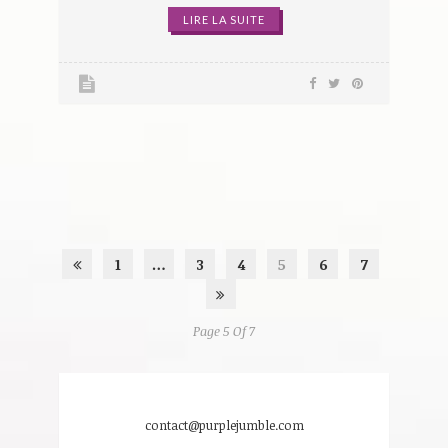
LIRE LA SUITE
1
…
3
4
5
6
7
Page 5 Of 7
contact@purplejumble.com