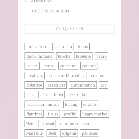
STREET ART
TRÉSORS DU JARDIN
ÉTIQUETTES
anniversaire
art urbain
bijoux
bijoux fantaisie
broche
broderie
cadre
carnet
cartes
concours
couture
créateurs
créateurs Marseillais
création
créatrice
créatrices
customisation
DIY
déco
déco enfants
décoration
décoration murale
Edding
enfants
figurines
fleurs
graffiti
happy market
Hema
kawaii
marché créateurs
Marseille
Noël
origami
paillettes