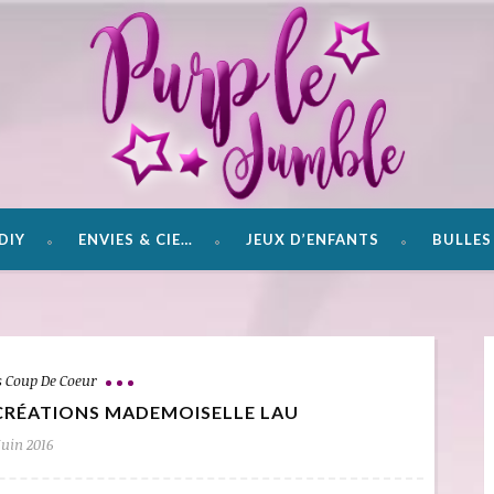
DIY
ENVIES & CIE…
JEUX D’ENFANTS
BULLES 
s Coup De Coeur
CRÉATIONS MADEMOISELLE LAU
Juin 2016