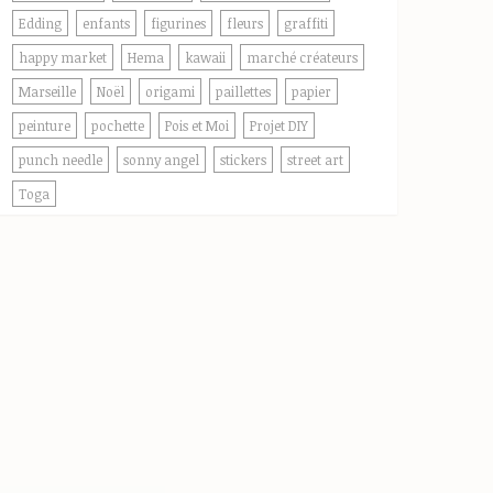
Edding
enfants
figurines
fleurs
graffiti
happy market
Hema
kawaii
marché créateurs
Marseille
Noël
origami
paillettes
papier
peinture
pochette
Pois et Moi
Projet DIY
punch needle
sonny angel
stickers
street art
Toga