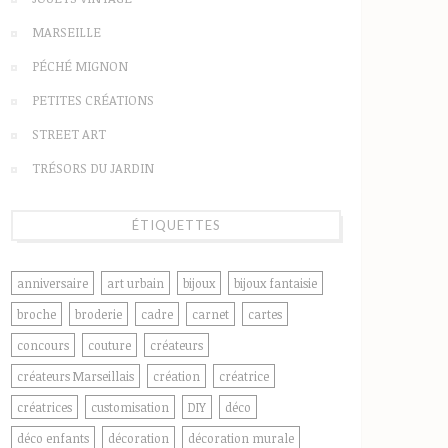
MARSEILLE
PÉCHÉ MIGNON
PETITES CRÉATIONS
STREET ART
TRÉSORS DU JARDIN
ÉTIQUETTES
anniversaire
art urbain
bijoux
bijoux fantaisie
broche
broderie
cadre
carnet
cartes
concours
couture
créateurs
créateurs Marseillais
création
créatrice
créatrices
customisation
DIY
déco
déco enfants
décoration
décoration murale