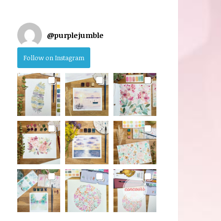
@
purplejumble
Follow on Instagram