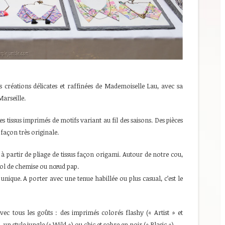
créations délicates et raffinées de Mademoiselle Lau, avec sa
arseille.
es tissus imprimés de motifs variant au fil des saisons. Des pièces
 façon très originale.
 partir de pliage de tissus façon origami. Autour de notre cou,
 col de chemise ou nœud pap.
 unique. A porter avec une tenue habillée ou plus casual, c’est le
avec tous les goûts : des imprimés colorés flashy (« Artist » et
 un style jungle (« Wild ») ou chic et sobre en noir (« Blasic »).