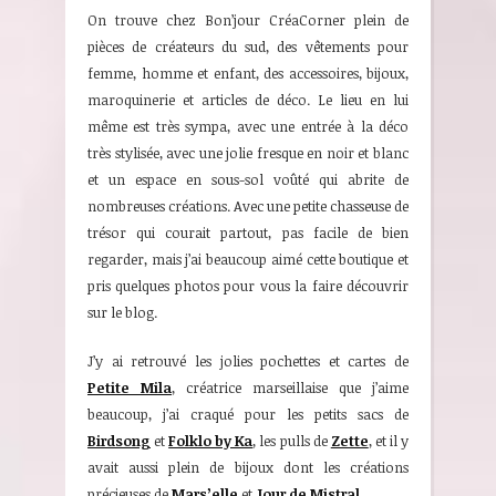
On trouve chez Bon’jour CréaCorner plein de
pièces de créateurs du sud, des vêtements pour
femme, homme et enfant, des accessoires, bijoux,
maroquinerie et articles de déco. Le lieu en lui
même est très sympa, avec une entrée à la déco
très stylisée, avec une jolie fresque en noir et blanc
et un espace en sous-sol voûté qui abrite de
nombreuses créations. Avec une petite chasseuse de
trésor qui courait partout, pas facile de bien
regarder, mais j’ai beaucoup aimé cette boutique et
pris quelques photos pour vous la faire découvrir
sur le blog.
J’y ai retrouvé les jolies pochettes et cartes de
Petite Mila
, créatrice marseillaise que j’aime
beaucoup, j’ai craqué pour les petits sacs de
Birdsong
et
Folklo by Ka
, les pulls de
Zette
, et il y
avait aussi plein de bijoux dont les créations
précieuses de
Mars’elle
et
Jour de Mistral
.