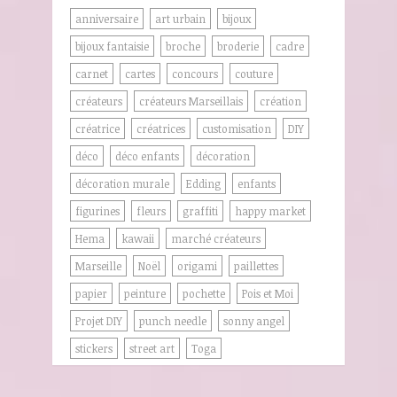
anniversaire
art urbain
bijoux
bijoux fantaisie
broche
broderie
cadre
carnet
cartes
concours
couture
créateurs
créateurs Marseillais
création
créatrice
créatrices
customisation
DIY
déco
déco enfants
décoration
décoration murale
Edding
enfants
figurines
fleurs
graffiti
happy market
Hema
kawaii
marché créateurs
Marseille
Noël
origami
paillettes
papier
peinture
pochette
Pois et Moi
Projet DIY
punch needle
sonny angel
stickers
street art
Toga