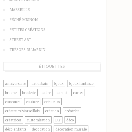
MARSEILLE
PÉCHÉ MIGNON
PETITES CRÉATIONS
STREET ART
TRÉSORS DU JARDIN
ÉTIQUETTES
anniversaire
art urbain
bijoux
bijoux fantaisie
broche
broderie
cadre
carnet
cartes
concours
couture
créateurs
créateurs Marseillais
création
créatrice
créatrices
customisation
DIY
déco
déco enfants
décoration
décoration murale