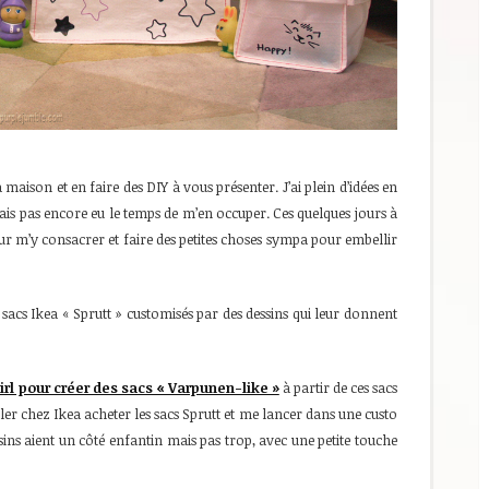
a maison et en faire des DIY à vous présenter. J’ai plein d’idées en
n’avais pas encore eu le temps de m’en occuper. Ces quelques jours à
r m’y consacrer et faire des petites choses sympa pour embellir
acs Ikea « Sprutt » customisés par des dessins qui leur donnent
irl pour créer des sacs « Varpunen-like »
à partir de ces sacs
d’aller chez Ikea acheter les sacs Sprutt et me lancer dans une custo
ssins aient un côté enfantin mais pas trop, avec une petite touche