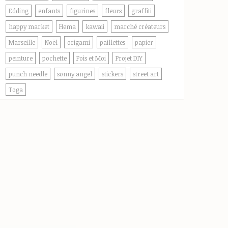
Edding
enfants
figurines
fleurs
graffiti
happy market
Hema
kawaii
marché créateurs
Marseille
Noël
origami
paillettes
papier
peinture
pochette
Pois et Moi
Projet DIY
punch needle
sonny angel
stickers
street art
Toga