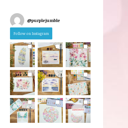
@
purplejumble
Follow on Instagram