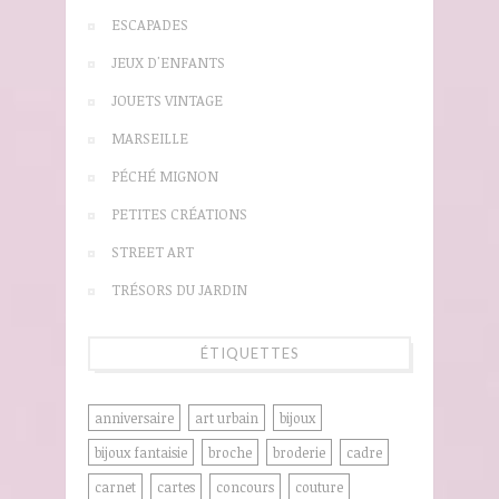
ESCAPADES
JEUX D'ENFANTS
JOUETS VINTAGE
MARSEILLE
PÉCHÉ MIGNON
PETITES CRÉATIONS
STREET ART
TRÉSORS DU JARDIN
ÉTIQUETTES
anniversaire
art urbain
bijoux
bijoux fantaisie
broche
broderie
cadre
carnet
cartes
concours
couture