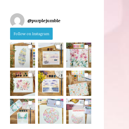
@
purplejumble
Follow on Instagram