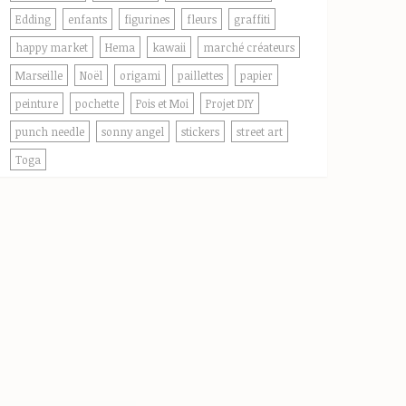
Edding
enfants
figurines
fleurs
graffiti
happy market
Hema
kawaii
marché créateurs
Marseille
Noël
origami
paillettes
papier
peinture
pochette
Pois et Moi
Projet DIY
punch needle
sonny angel
stickers
street art
Toga