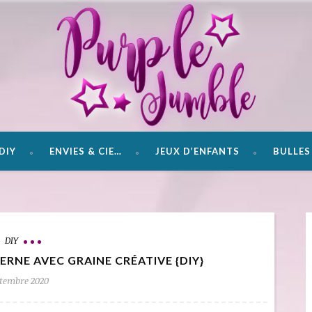
DIY
ENVIES & CIE…
JEUX D’ENFANTS
BULLES 
DIY
NE AVEC GRAINE CRÉATIVE {DIY}
ptembre 2020