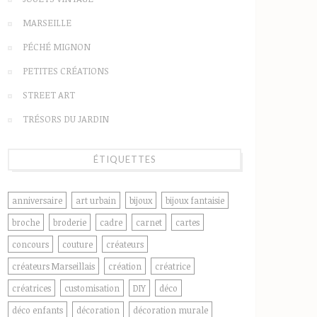
MARSEILLE
PÉCHÉ MIGNON
PETITES CRÉATIONS
STREET ART
TRÉSORS DU JARDIN
ÉTIQUETTES
anniversaire
art urbain
bijoux
bijoux fantaisie
broche
broderie
cadre
carnet
cartes
concours
couture
créateurs
créateurs Marseillais
création
créatrice
créatrices
customisation
DIY
déco
déco enfants
décoration
décoration murale