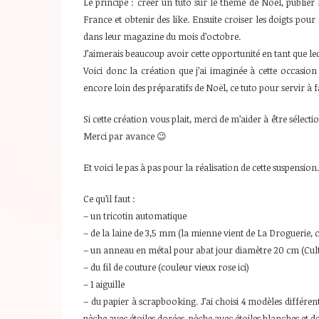
Le principe : créer un tuto sur le thème de Noël, publie
France et obtenir des like. Ensuite croiser les doigts pour 
dans leur magazine du mois d’octobre.
J’aimerais beaucoup avoir cette opportunité en tant que lec
Voici donc la création que j’ai imaginée à cette occasion
encore loin des préparatifs de Noël, ce tuto pour servir à fa
Si cette création vous plait, merci de m’aider à être sélec
Merci par avance 😉
Et voici le pas à pas pour la réalisation de cette suspension.
Ce qu’il faut :
– un tricotin automatique
– de la laine de 3,5 mm (la mienne vient de La Droguerie,
– un anneau en métal pour abat jour diamètre 20 cm (Cul
– du fil de couture (couleur vieux rose ici)
– 1 aiguille
– du papier à scrapbooking. J’ai choisi 4 modèles différents
pèche avec étoiles dorées, pèche avec étoiles blanches et d