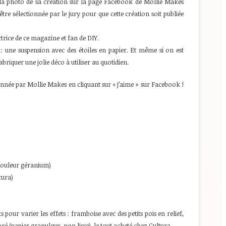
r la photo de sa création sur la page Facebook de Mollie Makes
être sélectionnée par le jury pour que cette création soit publiée
trice de ce magazine et fan de DIY.
 : une suspension avec des étoiles en papier. Et même si on est
briquer une jolie déco à utiliser au quotidien.
tionnée par Mollie Makes en cliquant sur « j’aime » sur Facebook !
 couleur géranium)
tura)
 pour varier les effets : framboise avec des petits pois en relief,
oré (papier granuleux, non lisse), le tout acheté chez Cultura