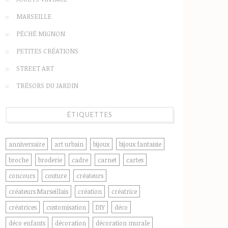
MARSEILLE
PÉCHÉ MIGNON
PETITES CRÉATIONS
STREET ART
TRÉSORS DU JARDIN
ÉTIQUETTES
anniversaire
art urbain
bijoux
bijoux fantaisie
broche
broderie
cadre
carnet
cartes
concours
couture
créateurs
créateurs Marseillais
création
créatrice
créatrices
customisation
DIY
déco
déco enfants
décoration
décoration murale