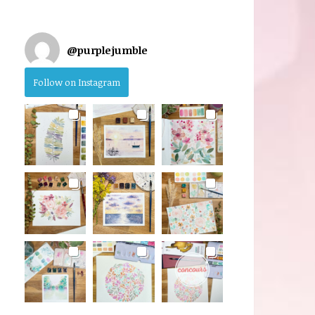
@
purplejumble
Follow on Instagram