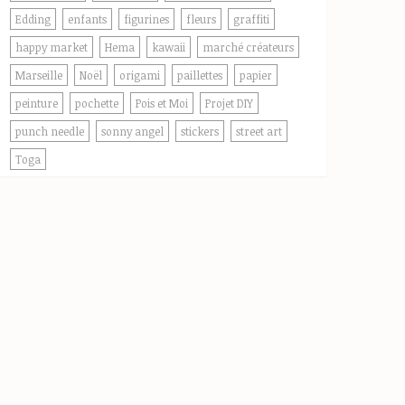
Edding
enfants
figurines
fleurs
graffiti
happy market
Hema
kawaii
marché créateurs
Marseille
Noël
origami
paillettes
papier
peinture
pochette
Pois et Moi
Projet DIY
punch needle
sonny angel
stickers
street art
Toga