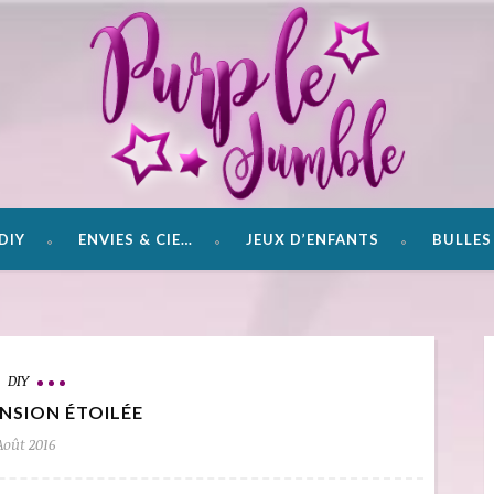
DIY
ENVIES & CIE…
JEUX D’ENFANTS
BULLES 
DIY
ENSION ÉTOILÉE
Août 2016