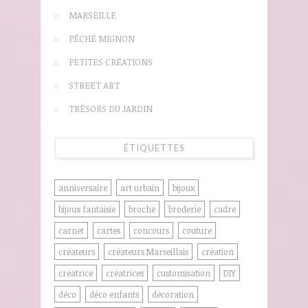
MARSEILLE
PÉCHÉ MIGNON
PETITES CRÉATIONS
STREET ART
TRÉSORS DU JARDIN
ÉTIQUETTES
anniversaire
art urbain
bijoux
bijoux fantaisie
broche
broderie
cadre
carnet
cartes
concours
couture
créateurs
créateurs Marseillais
création
créatrice
créatrices
customisation
DIY
déco
déco enfants
décoration